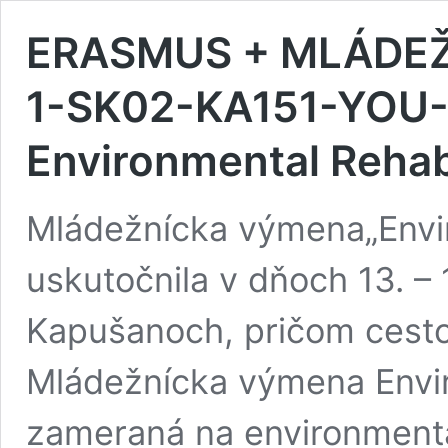
ERASMUS + MLÁDEŽ
1-SK02-KA151-YOU-
Environmental Reha
Mládežnícka výmena„Envi
uskutočnila v dňoch 13. –
Kapušanoch, pričom cestov
Mládežnícka výmena Envi
zameraná na environment