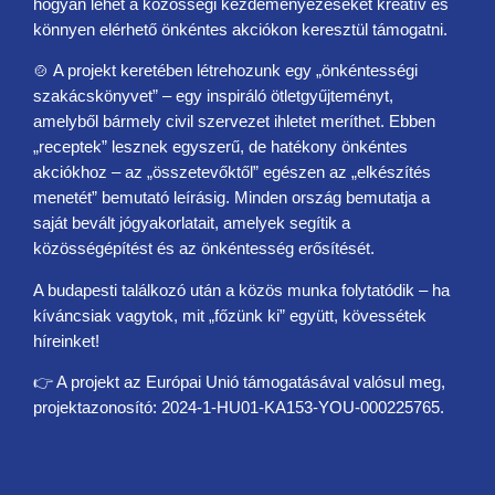
hogyan lehet a közösségi kezdeményezéseket kreatív és
könnyen elérhető önkéntes akciókon keresztül támogatni.
🍲 A projekt keretében létrehozunk egy „önkéntességi
szakácskönyvet” – egy inspiráló ötletgyűjteményt,
amelyből bármely civil szervezet ihletet meríthet. Ebben
„receptek” lesznek egyszerű, de hatékony önkéntes
akciókhoz – az „összetevőktől” egészen az „elkészítés
menetét” bemutató leírásig. Minden ország bemutatja a
saját bevált jógyakorlatait, amelyek segítik a
közösségépítést és az önkéntesség erősítését.
A budapesti találkozó után a közös munka folytatódik – ha
kíváncsiak vagytok, mit „főzünk ki” együtt, kövessétek
híreinket!
👉 A projekt az Európai Unió támogatásával valósul meg,
projektazonosító: 2024-1-HU01-KA153-YOU-000225765.