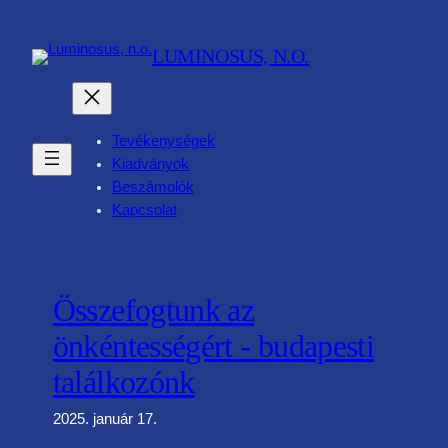
Ugrás
a
LUMINOSUS, N.O.
tartalomhoz
Tevékenységek
Kiadványok
Beszámolók
Kapcsolat
Összefogtunk az
önkéntességért - budapesti
találkozónk
2025. január 17.