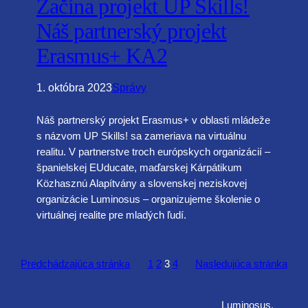
Začína projekt UP Skills!
Náš partnerský projekt
Erasmus+ KA2
1. októbra 2023
Správy
Náš partnerský projekt Erasmus+ v oblasti mládeže
s názvom UP Skills! sa zameriava na virtuálnu
realitu. V partnerstve troch európskych organizácií –
španielskej EUducate, maďarskej Kárpátikum
Közhasznú Alapítvány a slovenskej neziskovej
organizácie Luminosus – organizujeme školenie o
virtuálnej realite pre mladých ľudí.
Predchádzajúca stránka
1
2
3
4
Nasledujúca stránka
Luminosus,