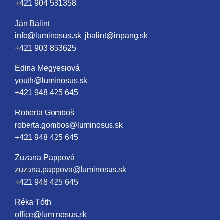
+421 904 531358
Ján Bálint
info@luminosus.sk, jbalint@inpang.sk
+421 903 863625
Edina Megyesiová
youth@luminosus.sk
+421 948 425 645
Roberta Gomboš
roberta.gombos@luminosus.sk
+421 948 425 645
Zuzana Pappová
zuzana.pappova@luminosus.sk
+421 948 425 645
Réka Tóth
office@luminosus.sk