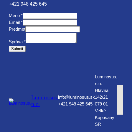
+421 948 425 645
Meno
*
M
Email
*
e
Predmet
n
Správa
*
o
Submit
P
r
e
d
m
Luminosus,
e
n.o.
t
Hlavná
Luminosus,
S
info@luminosus.sk
142/21
n.o.
p
+421 948 425 645
079 01
r
Veľké
á
Kapušany
v
SR
a