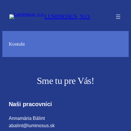
Prejsť
na
LUMINOSUS, N.O.
obsah
Kontakt
Sme tu pre Vás!
Naši pracovníci
Annamária Bálint
abalint@luminosus.sk