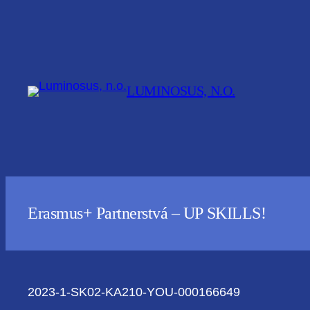
Prejsť
na
obsah
LUMINOSUS, N.O.
Erasmus+ Partnerstvá – UP SKILLS!
2023-1-SK02-KA210-YOU-000166649