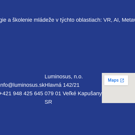
ie a školenie mládeže v týchto oblastiach: VR, AI, Meta
Luminosus, n.o.
info@luminosus.sk
Hlavná 142/21
agram
cebook
+421 948 425 645
079 01 Veľké Kapušany
SR