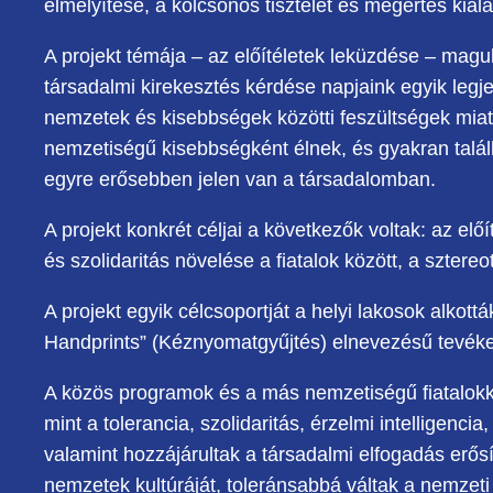
elmélyítése, a kölcsönös tisztelet és megértés kiala
A projekt témája – az előítéletek leküzdése – maguk
társadalmi kirekesztés kérdése napjaink egyik leg
nemzetek és kisebbségek közötti feszültségek miatt
nemzetiségű kisebbségként élnek, és gyakran találk
egyre erősebben jelen van a társadalomban.
A projekt konkrét céljai a következők voltak: az el
és szolidaritás növelése a fiatalok között, a szte
A projekt egyik célcsoportját a helyi lakosok alkot
Handprints” (Kéznyomatgyűjtés) elnevezésű tevéken
A közös programok és a más nemzetiségű fiatalokkal 
mint a tolerancia, szolidaritás, érzelmi intelligencia
valamint hozzájárultak a társadalmi elfogadás erős
nemzetek kultúráját, toleránsabbá váltak a nemzeti