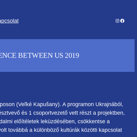
Instagram
Facebo
pcsolat
RENCE BETWEEN US 2019
kaposon (Veľké Kapušany). A programon Ukrajnából,
észtvevő és 1 csoportvezető vett részt a projektben,
sadalmi előítéletek leküzdésében, csökkentse a
olt továbbá a különböző kultúrák közötti kapcsolat