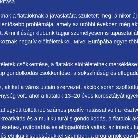
kítása.
nak a fiataloknak a javaslatára született meg, amikor új 
jelentősebb problémája, amely az utóbbi években még ak
. A mi ifjúsági klubunk tagjai személyesen is tapasztalj
oznak negatív előítéletekkel. Mivel Európába egyre több
őítéletek csökkentése, a fiatalok előítéleteinek mérséklé
reotip gondolkodás csökkentése, a sokszínűség és elfogad
ták, akiket a város utcáin szervezett akciók során szólít
ység volt, ahol a fiatalok 13–20 éves korosztályát igye
együtt töltött idő számos pozitív hatással volt a résztv
, kreativitás és a multikulturális gondolkodás, a fiatalok a
ítéséhez, nyitottabbá és elfogadóbbá váltak, az interku
 és etnikai kisebbségekkel szemben, a programok egy rés