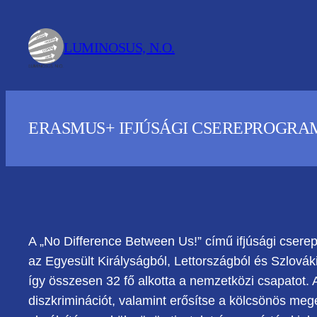
Ugrás
a
LUMINOSUS, N.O.
tartalomhoz
ERASMUS+ IFJÚSÁGI CSEREPROGRAM -
A „No Difference Between Us!” című ifjúsági cser
az Egyesült Királyságból, Lettországból és Szlováki
így összesen 32 fő alkotta a nemzetközi csapatot. A 
diszkriminációt, valamint erősítse a kölcsönös meg