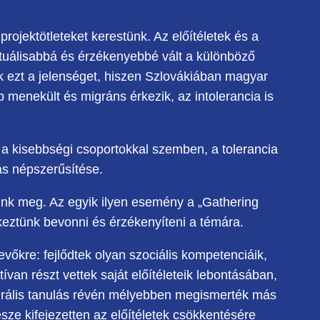
projektötleteket kerestünk. Az előítéletek és a
tuálisabbá és érzékenyebbé vált a különböző
ák ezt a jelenséget, hiszen Szlovákiában magyar
 menekült és migráns érkezik, az intolerancia is
se a kisebbségi csoportokkal szemben, a tolerancia
ás népszerűsítése.
ottunk meg. Az egyik ilyen esemény a „Gathering
keztünk bevonni és érzékenyíteni a témára.
evőkre: fejlődtek olyan szociális kompetenciáik,
ktívan részt vettek saját előítéleteik lebontásában,
lturális tanulás révén mélyebben megismerték más
ze kifejezetten az előítéletek csökkentésére