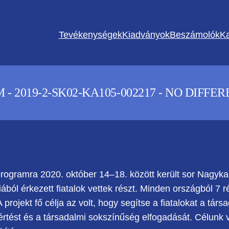
Tevékenységek
Kiadványok
Beszámolók
Ka
 2019-2-SK02-KA105-002217 - NO DIFFE
eprogramra 2020. október 14–18. között került sor Nagy
ából érkezett fiatalok vettek részt. Minden országból 7 r
projekt fő célja az volt, hogy segítse a fiatalokat a tár
értést és a társadalmi sokszínűség elfogadását. Célunk v