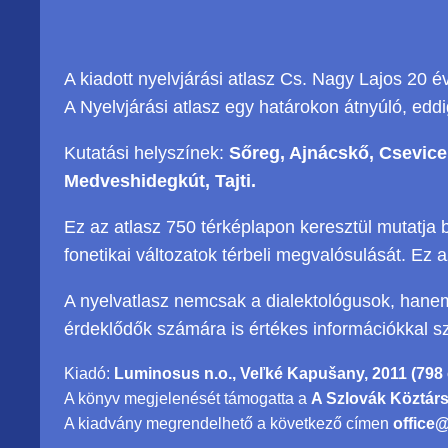
A kiadott nyelvjárási atlasz Cs. Nagy Lajos 20
A Nyelvjárási atlasz egy határokon átnyúló, eddi
Kutatási helyszínek:
Sőreg, Ajnácskő, Csevic
Medveshidegkút, Tajti.
Ez az atlasz 750 térképlapon keresztül mutatja 
fonetikai változatok térbeli megvalósulását. Ez a
A nyelvatlasz nemcsak a dialektológusok, hanem a
érdeklődők számára is értékes információkkal sz
Kiadó:
Luminosus n.o., Veľké Kapušany, 2011 (798 
A könyv megjelenését támogatta a
A Szlovák Köztár
A kiadvány megrendelhető a következő címen
office