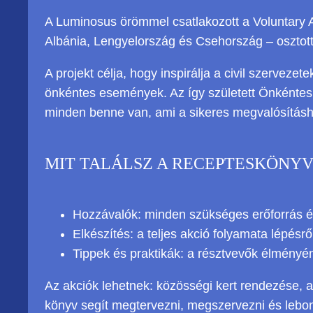
A Luminosus örömmel csatlakozott a Voluntary A
Albánia, Lengyelország és Csehország – osztott
A projekt célja, hogy inspirálja a civil szerve
önkéntes események. Az így született Önkéntes 
minden benne van, ami a sikeres megvalósításho
MIT TALÁLSZ A RECEPTESKÖNY
Hozzávalók: minden szükséges erőforrás 
Elkészítés: a teljes akció folyamata lépésrő
Tippek és praktikák: a résztvevők élmény
Az akciók lehetnek: közösségi kert rendezése,
könyv segít megtervezni, megszervezni és lebo