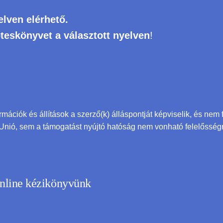
lven elérhető.
pteskönyvet a választott nyelven
!
ormációk és állítások a szerző(k) álláspontját képviselik, és nem
Unió, sem a támogatást nyújtó hatóság nem vonható felelősségr
online kézikönyvünk