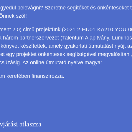
yedül belevágni? Szeretne segítőket és önkénteseket t
Önnek szól!
t 2.0) című projektünk (2021-2-HU01-KA210-YOU-00004
 három partnerszervezet (Talentum Alapitvány, Luminosus
könyvet készítettek, amely gyakorlati útmutatást nyújt 
het egy projektet önkéntesek segítségével megvalósítani
csúzásig. Az online útmutató nyelve magyar.
am keretében finanszírozza.
járási atlaszza