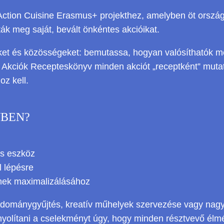
ction Cuisine Erasmus+ projekthez, amelyben öt ország 
ák meg saját, bevált önkéntes akcióikat.
zeteket és közösségeket: bemutassa, hogyan valósíthatók 
Akciók Recepteskönyv minden akciót „receptként” mutat 
z kell.
VBEN?
és eszköz
l lépésre
ének maximalizálásához
 adománygyűjtés, kreatív műhelyek szervezése vagy nag
nyolítani a cselekményt úgy, hogy minden résztvevő él