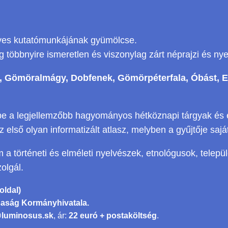
 éves kutatómunkájának gyümölcse.
g többnyire ismeretlen és viszonylag zárt néprajzi és ny
e, Gömöralmágy, Dobfenek, Gömörpéterfala, Óbást, 
be a legjellemzőbb hagyományos hétköznapi tárgyak és éte
z első olyan informatizált atlasz, melyben a gyűjtője sajá
 történeti és elméleti nyelvészek, etnológusok, települé
olgál.
oldal)
saság Kormányhivatala.
@luminosus.sk
, ár:
22 euró + postaköltség
.