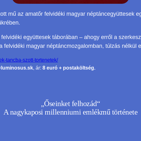
ott mű az amatőr felvidéki magyar néptáncegyüttesek eg
ükrében.
a felvidéki együttesek táborában – ahogy erről a szerkes
 a felvidéki magyar néptáncmozgalomban, túlzás nélkül e
ek-tancba-szott-tortenetek/
@luminosus.sk
, ár:
8 euró + postaköltség.
„Őseinket felhozád“
A nagykaposi millenniumi emlékmű története