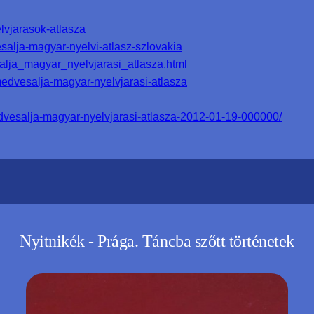
lvjarasok-atlasza
alja-magyar-nyelvi-atlasz-szlovakia
alja_magyar_nyelvjarasi_atlasza.html
medvesalja-magyar-nyelvjarasi-atlasza
edvesalja-magyar-nyelvjarasi-atlasza-2012-01-19-000000/
Nyitnikék - Prága. Táncba szőtt történetek