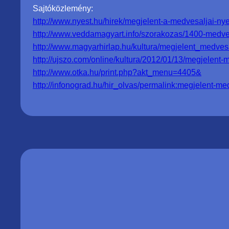
Sajtóközlemény:
http://www.nyest.hu/hirek/megjelent-a-medvesaljai-nye
http://www.veddamagyart.info/szorakozas/1400-medves
http://www.magyarhirlap.hu/kultura/megjelent_medves
http://ujszo.com/online/kultura/2012/01/13/megjelent-
http://www.otka.hu/print.php?akt_menu=4405&
http://infonograd.hu/hir_olvas/permalink:megjelent-m