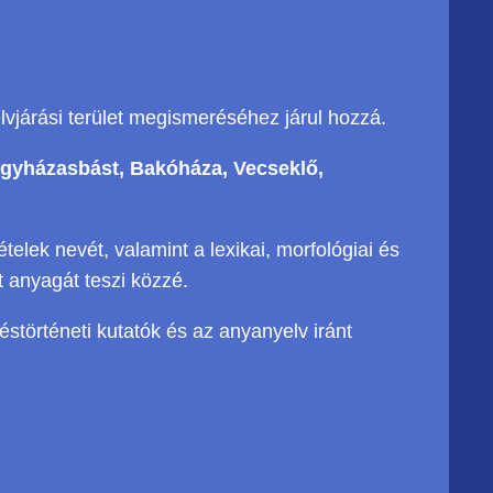
elvjárási terület megismeréséhez járul hozzá.
Egyházasbást, Bakóháza, Vecseklő,
lek nevét, valamint a lexikai, morfológiai és
t anyagát teszi közzé.
störténeti kutatók és az anyanyelv iránt