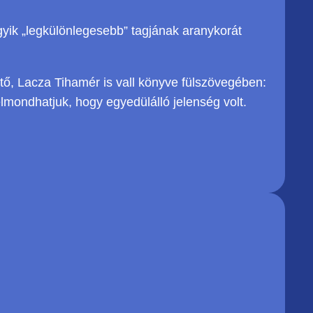
yik „legkülönlegesebb” tagjának aranykorát
ztő, Lacza Tihamér is vall könyve fülszövegében:
lmondhatjuk, hogy egyedülálló jelenség volt.