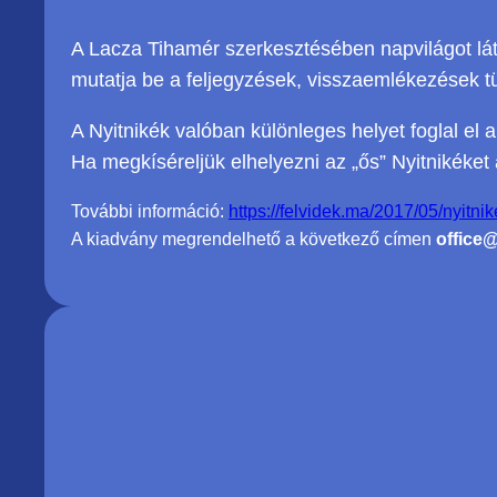
A Lacza Tihamér szerkesztésében napvilágot lát
mutatja be a feljegyzések, visszaemlékezések t
A Nyitnikék valóban különleges helyet foglal el 
Ha megkíséreljük elhelyezni az „ős” Nyitnikéket
További információ:
https://felvidek.ma/2017/05/nyitnik
A kiadvány megrendelhető a következő címen
office