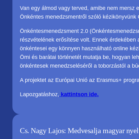
Van egy álmod vagy terved, amibe nem mersz eg
Önkéntes menedzsmentről szóló kézikönyvünk 
Önkéntesmenedzsment 2.0 (Önkéntesmenedzsmen
részvételének erősítése volt. Ennek érdekében a
önkéntesei egy könnyen használható online kézi
Ömi és barátai történetét mutatja be, hogyan le
önkéntesek menedzseléséről a toborzástól a bú
A projektet az Európai Unió az Erasmus+ progr
Lapozgatáshoz,
kattintson ide.
Cs. Nagy Lajos: Medvesalja magyar nyelv