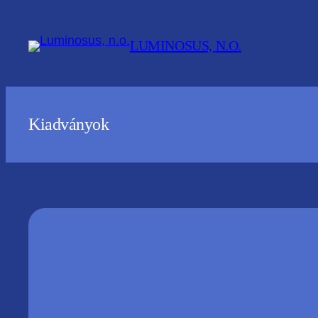
Ugrás
a
LUMINOSUS, N.O.
tartalomhoz
Kiadványok