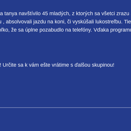
anya navštívilo 45 mladých, z ktorých sa všetci zrazu a
 , absolvovali jazdu na koni, či vyskúšali lukostreľbu. Ti
natoľko, že sa úplne pozabudlo na telefóny. Vďaka progra
 Určite sa k vám ešte vrátime s ďalšou skupinou!