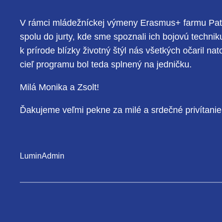
V rámci mládežníckej výmeny Erasmus+ farmu Pata t
spolu do jurty, kde sme spoznali ich bojovú techniku
k prírode blízky životný štýl nás všetkých očaril 
cieľ programu bol teda splnený na jedničku.
Milá Monika a Zsolt!
Ďakujeme veľmi pekne za milé a srdečné privítanie!
LuminAdmin