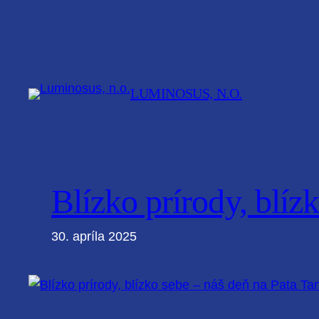
Prejsť
na
obsah
LUMINOSUS, N.O.
Blízko prírody, blíz
30. apríla 2025