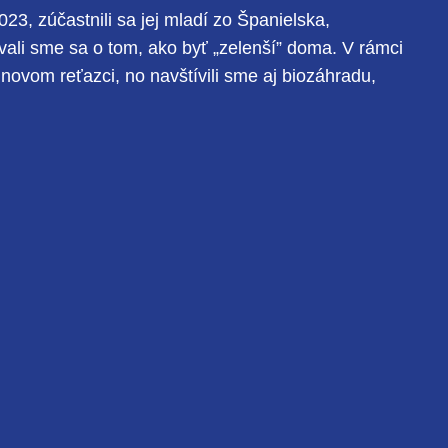
3, zúčastnili sa jej mladí zo Španielska,
li sme sa o tom, ako byť „zelenší” doma. V rámci
inovom reťazci, no navštívili sme aj biozáhradu,