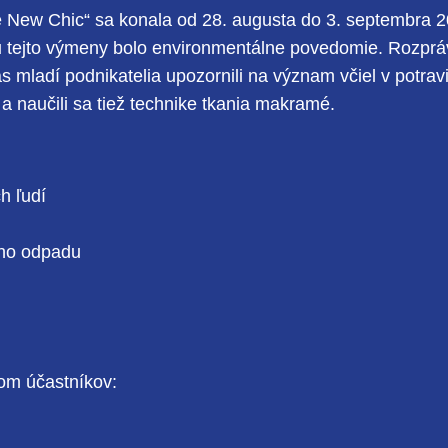
New Chic“ sa konala od 28. augusta do 3. septembra 202
tejto výmeny bolo environmentálne povedomie. Rozpráva
s mladí podnikatelia upozornili na význam včiel v potrav
, a naučili sa tiež technike tkania makramé.
h ľudí
ho odpadu
tom účastníkov: