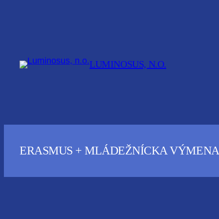
Prejsť
na
obsah
LUMINOSUS, N.O.
ERASMUS + MLÁDEŽNÍCKA VÝMENA – 202