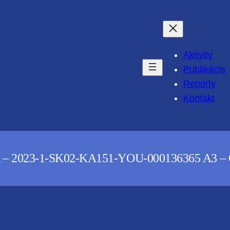
Aktivity
Publikácie
Reporty
Kontakt
3-1-SK02-KA151-YOU-000136365 A3 – Gree