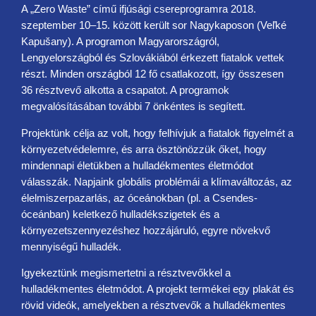
A „Zero Waste” című ifjúsági csereprogramra 2018.
szeptember 10–15. között került sor Nagykaposon (Veľké
Kapušany). A programon Magyarországról,
Lengyelországból és Szlovákiából érkezett fiatalok vettek
részt. Minden országból 12 fő csatlakozott, így összesen
36 résztvevő alkotta a csapatot. A programok
megvalósításában további 7 önkéntes is segített.
Projektünk célja az volt, hogy felhívjuk a fiatalok figyelmét a
környezetvédelemre, és arra ösztönözzük őket, hogy
mindennapi életükben a hulladékmentes életmódot
válasszák. Napjaink globális problémái a klímaváltozás, az
élelmiszerpazarlás, az óceánokban (pl. a Csendes-
óceánban) keletkező hulladékszigetek és a
környezetszennyezéshez hozzájáruló, egyre növekvő
mennyiségű hulladék.
Igyekeztünk megismertetni a résztvevőkkel a
hulladékmentes életmódot. A projekt termékei egy plakát és
rövid videók, amelyekben a résztvevők a hulladékmentes