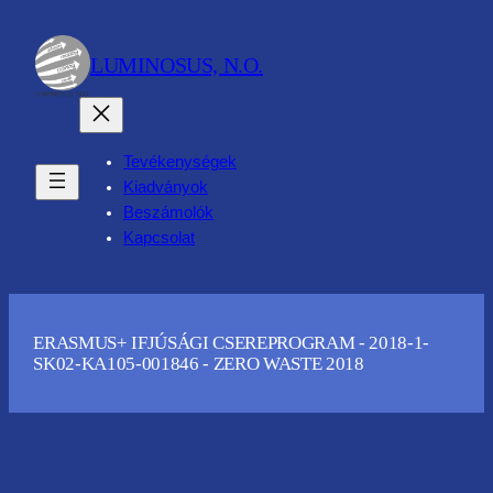
Ugrás
a
LUMINOSUS, N.O.
tartalomhoz
Tevékenységek
Kiadványok
Beszámolók
Kapcsolat
ERASMUS+ IFJÚSÁGI CSEREPROGRAM - 2018-1-
SK02-KA105-001846 - ZERO WASTE 2018