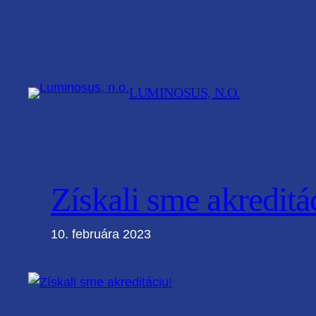
Prejsť
na
obsah
LUMINOSUS, N.O.
Získali sme akreditá
10. februára 2023