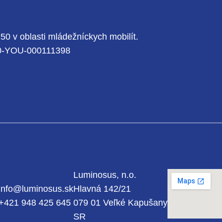
0 v oblasti mládežníckych mobilít.
150-YOU-000111398
Luminosus, n.o.
info@luminosus.sk
Hlavná 142/21
agram
cebook
+421 948 425 645
079 01 Veľké Kapušany
SR