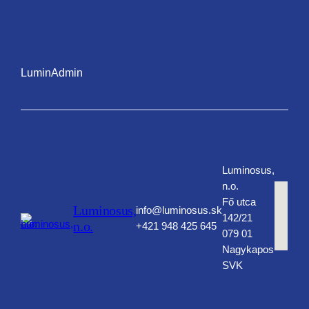
LuminAdmin
Luminosus,
n.o.
Fő utca
Luminosus,
info@luminosus.sk
142/21
n.o.
+421 948 425 645
079 01
Nagykapos
SVK