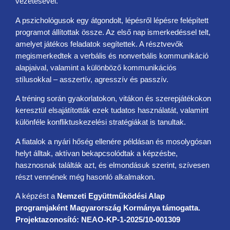
vezetésével.
A pszichológusok egy átgondolt, lépésről lépésre felépített
programot állítottak össze. Az első nap ismerkedéssel telt,
amelyet játékos feladatok segítettek. A résztvevők
megismerkedtek a verbális és nonverbális kommunikáció
alapjaival, valamint a különböző kommunikációs
stílusokkal – asszertív, agresszív és passzív.
A tréning során gyakorlatokon, vitákon és szerepjátékokon
keresztül elsajátították ezek tudatos használatát, valamint
különféle konfliktuskezelési stratégiákat is tanultak.
A fiatalok a nyári hőség ellenére példásan és mosolygósan
helyt álltak, aktívan bekapcsolódtak a képzésbe,
hasznosnak találták azt, és elmondásuk szerint, szívesen
részt vennének még hasonló alkalmakon.
A képzést a
Nemzeti Együttműködési Alap
programjaként Magyarország Kormánya támogatta.
Projektazonosító: NEAO-KP-1-2025/10-001309