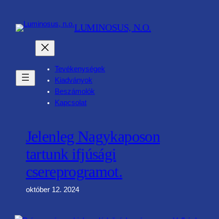
Ugrás
a
LUMINOSUS, N.O.
tartalomhoz
Tevékenységek
Kiadványok
Beszámolók
Kapcsolat
Jelenleg Nagykaposon
tartunk ifjúsági
csereprogramot.
október 12. 2024